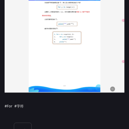
#for
#字符