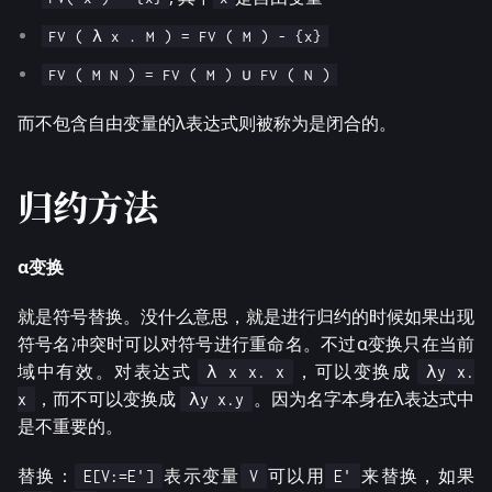
FV ( λ x . M ) = FV ( M ) - {x}
FV ( M N ) = FV ( M ) ∪ FV ( N )
而不包含自由变量的λ表达式则被称为是闭合的。
归约方法
α变换
就是符号替换。没什么意思，就是进行归约的时候如果出现
符号名冲突时可以对符号进行重命名。不过α变换只在当前
域中有效。对表达式
，可以变换成
λ x x. x
λy x.
，而不可以变换成
。因为名字本身在λ表达式中
x
λy x.y
是不重要的。
替换：
表示变量
可以用
来替换，如果
E[V:=E']
V
E'