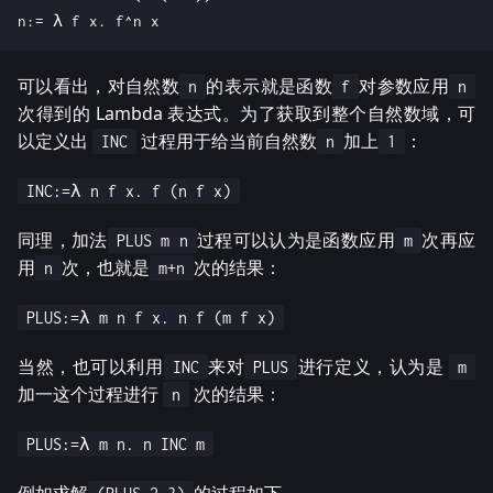
可以看出，对自然数
的表示就是函数
对参数应用
n
f
n
次得到的 Lambda 表达式。为了获取到整个自然数域，可
以定义出
过程用于给当前自然数
加上
：
INC
n
1
INC:=λ n f x. f (n f x)
同理，加法
过程可以认为是函数应用
次再应
PLUS m n
m
用
次，也就是
次的结果：
n
m+n
PLUS:=λ m n f x. n f (m f x)
当然，也可以利用
来对
进行定义，认为是
INC
PLUS
m
加一这个过程进行
次的结果：
n
PLUS:=λ m n. n INC m