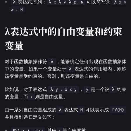
表达式序列：
可以简写为
λ
λ x λ y λ z. N
λ x y
z . N
λ表达式中的自由变量和约束
变量
对于函数抽象操作符
，能够綁定任何出现在函数抽象体
λ
中的变量。如果一个变量处于
表达式的作用域内，则称
λ
该变量是受约束的。否则，则该变量是自由的。
比如说，对于表达式
，
是一个被
约束
λ y . x x y
y
λ
的变量，而
则是自由变量。
x
由一系列自由变量组成的
表达式
可以表示成
λ
M
FV(M)
并且得到递归定义如下：
, 其中
是自由变量
FV( x ) = {x}
x