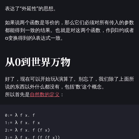
表达了“外延性”的思想。
如果说两个函数是等价的，那么它们必须对所有传入的参数
都能得到一致的结果。也就是对这两个函数，作β归约或者
α变换得到的λ表达式一致。
从0到世界万物
好了，现在可以开始玩λ演算了。别忘了，我们除了上面所
说的东西以外什么都没有，包括'数'这个概念。
所以首先是
自然数的定义
：
0:= λ f x. f

1:= λ f x. f x

2:= λ f x. f (f x)

3:= λ f x. f (f (f x))
