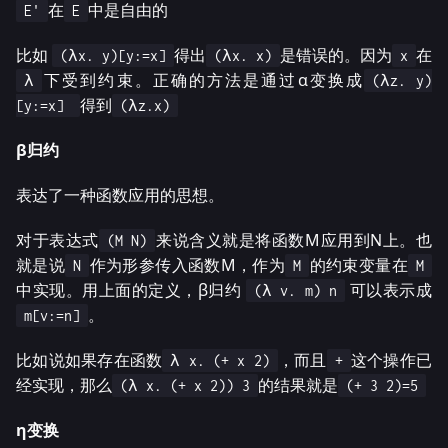
在
中是自由的
E'
E
比如
得出
是错误的。因为
在
(λx. y)[y:=x]
(λx. x)
x
下受到约束。正确的方法是通过α变换成
λ
(λz. y)
得到
[y:=x]
(λz.x)
β归约
表达了一种函数应用的思想。
对于表达式
来说含义就是将函数M应用到N上。也
(M N)
就是说
作为形参传入函数M，作为
的约束变量在
N
M
M
中实现。用上面的定义，β归约
可以表示成
(λ v. m) n
。
m[v:=n]
比如说如果存在函数
，而且
这个操作已
λ x. (+ x 2)
+
经实现，那么
的结果就是
(λ x. (+ x 2)) 3
(+ 3 2)=5
η变换