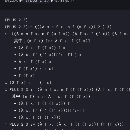
例如求解
的过程如下
(PLUS 2 3)
(PLUS 2 3)

(PLUS 2 3):= (((λ m n f x. n f (m f x)) 2 ) 3)

:= ((λ m n f x. n f (m f x)) (λ f x. f (f x)) (λ f x. 
    其中，(m f x) [m:=λ f x. f (f x)]

    → (λ f x. f (f x)) f x

    → (λ x. f' (f' x)[f':= f] ) x

    → λ x. f (f x) x

    → f (f x')[x':=x]

    → f (f x)

∴ (2 f x) := f (f x)

∴ PLUS 2 3 := (λ n f x. n f (f (f x))) (λ f x. f (f (f
   其中 (n f)[n := λ f x. f (f (f x))]

    → (λ f x. f (f (f x))) f

    → (λ x. f' (f' (f' x)))[f':=f]

    → (λ x. f (f (f x)))

∴ PLUS 2 3 := (λ f x. (λ x. f (f (f x))) (f (f x)))
