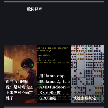
歌词经理
用 llama.cpp
面向 AI 的编
跑 llama 2，用
程：是时候该坐
AMD Radeon
下来应对不确定
RX 6900 做
性了
GPU 加速
快速素数判定