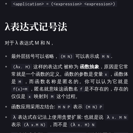
<application> = (<expression> <expression>)
λ表达式记号法
对于 λ 表达式 M 和 N，
最外层括号可以省略，
可以表示成
.
(M N)
M N
这样的表达式 被称为
函数抽象
，原因是它常
(λx. M)
常就是一个函数的定义。函数的参数是变量
，函数体
x
是
，而函数名称是匿名的。你可以认为它就是
M
，匿名就意味这函数名
是不存在的，存在的
f(x)=M
f
仅仅是
映射到
这个过程。
x
M
函数应用采用左结合:
表示
M N P
(M N) P
表达式在记法上使用贪婪扩展: 也就是说
λ
λ x. M N
表示
，而不是
(λ x.M N)
(λ x. M) N