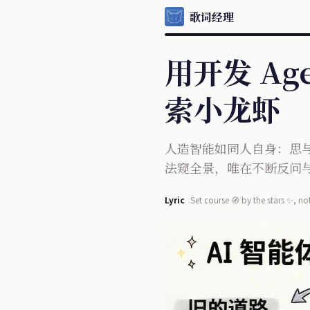
歌词经理
用开发 Ag
索小龙虾
人造智能如同人自身：思
法窥全景，唯在不断反问
Lyric
Set course 🧭 by the stars ✨, not