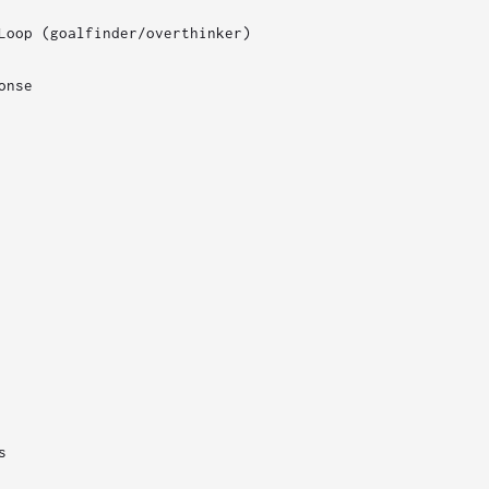
Loop (goalfinder/overthinker)

nse


