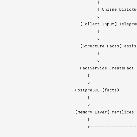
          |               
          | Online Dialogu
          v               
   [Collect Input] Telegra
          |

          v

   [Structure Facts] assis
          |

          v

   FactService.CreateFact

      |                   
      v                   
 PostgreSQL (facts)       
      |

      v

 [Memory Layer] memslices 
      |

      +-------------------
                          