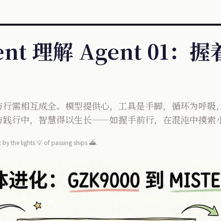
ent 理解 Agent 01
与行需相互成全。模型提供心，工具是手脚，循环为呼吸
与践行中，智慧得以生长——如握手前行，在混沌中摸索
 by the lights 💡 of passing ships ⛴️.