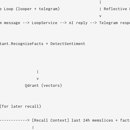
                                           |

e Loop (looper + telegram)                 | Reflective 
                                           v

m message --> LoopService --> AI reply --> Telegram respo
tant.RecognizeFacts + DetectSentiment

                |

                v

           Qdrant (vectors)

(for later recall)

------------> [Recall Context] last 24h memslices + facts
              |
