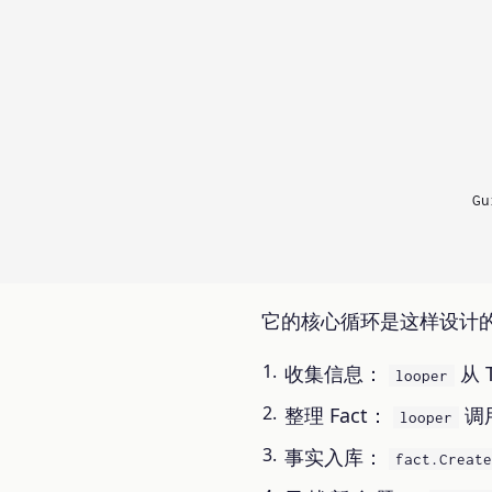
                          
                          
                          
                          
                          
                          
                          
                        Gu
                          
它的核心循环是这样设计
收集信息：
从 
looper
整理 Fact：
调
looper
事实入库：
fact.Create