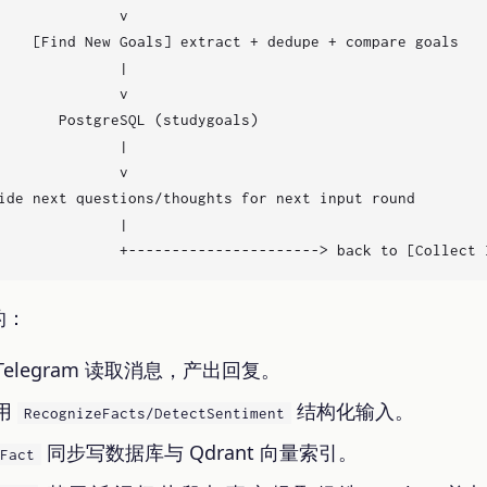
              v

    [Find New Goals] extract + dedupe + compare goals

              |

              v

       PostgreSQL (studygoals)

              |

              v

ide next questions/thoughts for next input round

              |

的：
Telegram 读取消息，产出回复。
用
结构化输入。
RecognizeFacts/DetectSentiment
同步写数据库与 Qdrant 向量索引。
Fact