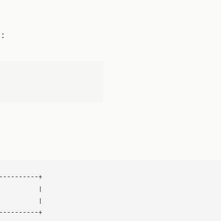
：
---------+

         |

         |

---------+
