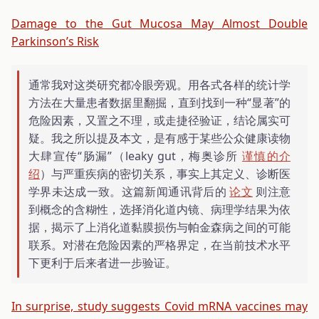
Damage to the Gut Mucosa May Almost Double
Parkinson’s Risk
通常我对这类研究都冷眼旁观。用各式各样的统计学
方法在大量患者数据里翻掘，直到找到一种“显著”的
危险因素，又置之不理，或走捷径验证，结论属实可
疑。我之所以提及本文，是有感于某些公众健康读物
大肆宣传“肠漏”（leaky gut，梅奥诊所
谨慎的介
绍
）与严重疾病的密切关系，事实上其定义、诊断医
学界未达成一致。这篇新闻通讯背后的
论文
则注意
到概念的含糊性，选择消化道内镜、病理学结果为依
据，揭示了上消化道黏膜损伤与帕金森病之间的可能
联系。对潜在危险因素的严格界定，在当前技术水平
下更利于后来者进一步验证。
In surprise, study suggests Covid mRNA vaccines may