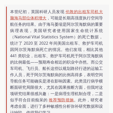
本世纪初，英国科研人员发现
伦敦的出租车司机大
脑海马部位体积增大
，可能是长期高强度执行空间导
航任务的结果。由于海马萎缩是阿尔茨海默病的重要
病理表现，美国研究者使用国家生命统计系统
（National Vital Statistics System）的死亡数据，
统计了 2020 至 2022 年间美国出租车、救护车司机
因阿尔茨海默病死亡的情况。他们发现，相比其他
441 类职业，出租车、救护车司机死于阿尔茨海默病
的比例最低——预期寿命相近的职业中亦然。而公交
车司机、飞行员、船长这些以规划路径行进的运输工
作人员，死于阿尔茨海默病的比例高得多，表明空间
导航任务可能确实是潜在影响因素。此类流行病学横
断面研究局限很大，尤其在因果推断方面，但我对这
项研究结果很感兴趣：一是病理生理机制合理，二是
似乎符合目前痴呆的
推荐预防措施
。此外，研究者
考虑全面，进行了多种敏感性分析弥补研究数据和设
计缺陷，值得我们学习。