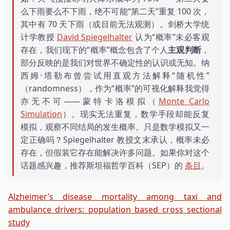
么下雨要么不下雨，绝不可能“第二天”重复 100 次，
其中有 70 天下雨（或目前无法观测）。剑桥大学统
计学教授
David Spiegelhalter
认为“概率”未必客观
存在，我们现下的“概率”概念包含了个人
主观判断
，
部分反映的是我们对世界不确定性的认识或无知。纳
西姆·塔勒布曾尝试用直观方法解释“随机性”
（randomness），作为“概率”的可视化解释我觉得
亦无不可——蒙特卡洛模拟（
Monte Carlo
Simulation
）。现实无法重复，数学手段却能反复
模拟，观察不同结局的发生概率。只是数学模拟又一
定正确吗？Spiegelhalter 教授文末承认，概率未必
存在，但假装它存在能解决许多问题。如果你对这个
话题感兴趣，推荐斯坦福哲学百科（SEP）的
条目
。
Alzheimer’s disease mortality among taxi and
ambulance drivers: population based cross sectional
study