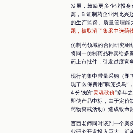
发展，鼓励更多企业投身创
离，B 证制药企业因此兴
的生产监督、质量管理能力
题，被取消了集采中选药
仿制药领域的合同研究组织
将同一仿制药品种卖给多家 
药上市批件，引发过度竞
现行的集中带量采购（即“
现了医保费用“腾笼换鸟
4 分钱的“
灵魂砍价
”多年
即使产品中标，由于定价
药物警戒活动）造成致命
言西老师同时谈到一个案
业研究开发投入巨大，近