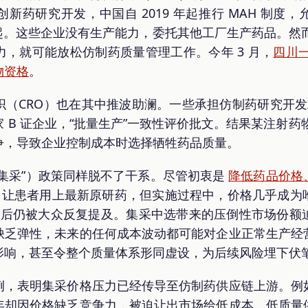
新药研究开发，中国自 2019 年起推行 MAH 制度
起。这些企业没有生产能力，委托其他工厂生产药品。然而
，就可能放松仿制药质量管理工作。今年 3 月，
四川一
物资格
。
（CRO）也在其中推波助澜。一些承担仿制药研究开发工
B 证企业，“批量生产”一致性评价批文。结果某注射药物
争，导致企业控制成本时选择牺牲药品质量。
集采”）政策同样脱不了干系。尽管初衷是
降低药品价格
”，让患者用上最新原研药，但实施过程中，价格几乎成为
之后仍被大众反复提及。集采中选带来的压倒性市场份额
缺乏弹性，未来的任何成本波动都可能对企业正常生产经
影响，甚至令整个质量体系形同虚设，为后续风险埋下伏
例，表明集采价格压力已经传导至仿制药供应链上游。例
年却因价格缺乏竞争力，被迫让出市场给低成本、低质量