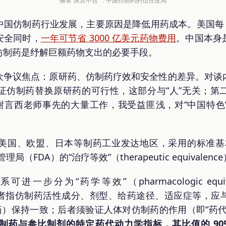
播客“医言不合”：中国仿制药的信任迷局
国仿制药行业发展，主要原因是降低用药成本。美国每 10
安全同时，
一年可节省 3000 亿美元药物费用
。中国本身
仿制药是纾解巨额药物支出的必要手段。
众争议焦点：原研药、仿制药疗效和安全性的差异。对谈
证仿制药替换原研药的可行性，这部分与“人”无关；第
感谢言西老师事先的大量工作，我受益匪浅，对“中国特色
美国、欧盟、日本等制药工业发达地区，采用的标准基
（FDA）的“治疗等效”（therapeutic equivalen
一步分为“药学等效”（pharmacologic equi
ce）：前者指仿制药活性成分、剂型、给药途径、适应症等
药）保持一致；后者须验证人体对仿制药的作用（即“药
制药与参比制剂的特定药代动力学指标，其比值的 90% 置