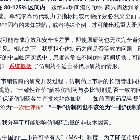
 80-125% 区间内
。这绝非坊间流传“仿制药只需达到参比
础。单纯依靠药代动力学指标比较药物疗效必然欠全面
除非固有的未知缺陷，或者特殊个例，才可能出现重大矛
实可能造成疗效和安全性差异，即使原研药也无法完全避
多见。相比之下，我更担心仿制药之间是否等效的问题，
下的中国临床实践中，患者常常在不同仿制药间切换，可
册》
系统概括
了仿制药不适合替代原研药的情形。
药上市销售前的研究开发过程，仿制药上市后的长期管理同
规范。“一致性评价”解答仿制药与参比制剂是否一致的
是保证仿制药各生产批次始终如初——如前国家药品监督管
沦为“
一次性评价
”，
“一种”仿制药也不该沦为“一批”仿制
与我分享了可能影响仿制药质量的非技术因素。
中国的“上市许可持有人”（MAH）制度。为了降低市