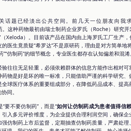
关话题已经淡出公共空间。前几天一位朋友向我
的原研药。这种药物最初由瑞士制药企业罗氏（Roche）研究开
”（Xeloda）。目前该产品在国内由上海罗氏工厂生产
的医生竟质疑“希罗达”不是原研药，理由是对方简单地将“
药”“仿制药”的细节概念，专业医生都存在认知偏差和混淆
经验往往无足轻重，必须依赖群体的信息方能作出相对可
种药物是好是坏的唯一标准，只能借助严谨的科学研究、
是全球医疗体系的重要组成部分，在降低药品成本、提高
的协同。
“要不要仿制药”，而是“
如何让仿制药成为患者值得信
，引入多元评价维度，为企业提供合理利润空间，确保企
加强仿制药上市后监督，定期抽查仿制药质量，严肃处理
态环境，我们的医生、患者才可能了解仿制药，放心选择