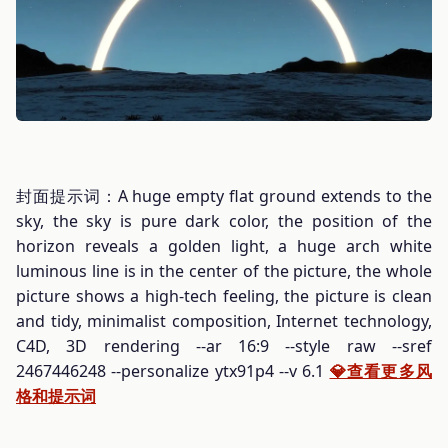
封面提示词：A huge empty flat ground extends to the
sky, the sky is pure dark color, the position of the
horizon reveals a golden light, a huge arch white
luminous line is in the center of the picture, the whole
picture shows a high-tech feeling, the picture is clean
and tidy, minimalist composition, Internet technology,
C4D, 3D rendering --ar 16:9 --style raw --sref
2467446248 --personalize ytx91p4 --v 6.1
💎查看更多风
格和提示词