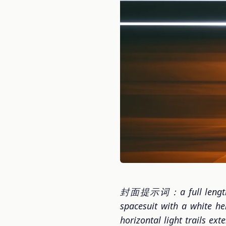
封面提示词：a full length, po
spacesuit with a white hel
horizontal light trails ex