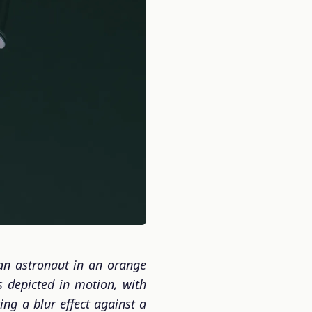
n astronaut in an orange
is depicted in motion, with
ing a blur effect against a