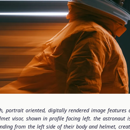
rtrait oriented, digitally rendered image features a
met visor, shown in profile facing left. the astronaut 
tending from the left side of their body and helmet, creat