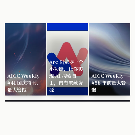
Arc 浏览器一个
小功能，让你实
AIGC Weekly
现 AI 搜索自
AIGC Weekly
#41 国庆特刊，
由，内有宝藏资
#58 年前量大管
量大管饱
源
饱
×