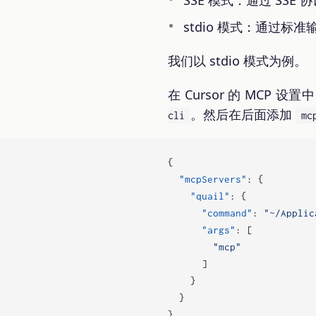
stdio 模式：通过标
我们以 stdio 模式为例。
在 Cursor 的 MCP 设
。然后在后面添加
cli
mc
{
"mcpServers"
:
{
"quail"
:
{
"command"
:
"~/Applic
"args"
:
[
"mcp"
]
}
}
}