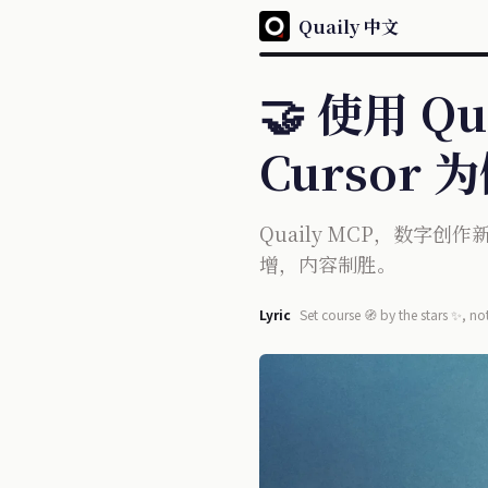
Quaily 中文
🤝 使用 Q
Cursor 
Quaily MCP，数字
增，内容制胜。
Lyric
Set course 🧭 by the stars ✨, not