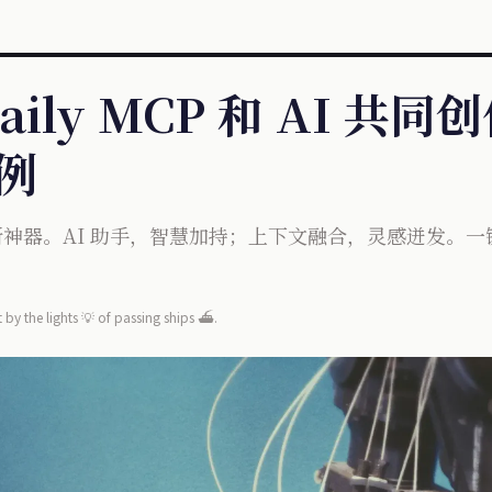
uaily MCP 和 AI 共
为例
创作新神器。AI 助手，智慧加持；上下文融合，灵感迸发
 by the lights 💡 of passing ships ⛴️.