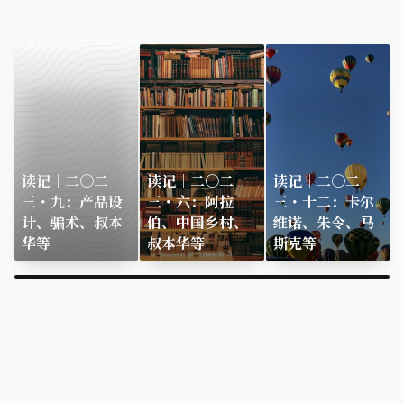
读记｜二〇二
读记｜二〇二
读记｜二〇二
三・九：产品设
三・六：阿拉
三・十二：卡尔
计、骗术、叔本
伯、中国乡村、
维诺、朱令、马
华等
叔本华等
斯克等
×