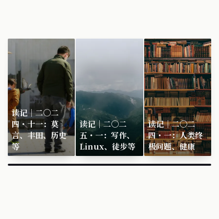
读记｜二〇二
四・十一：莫
读记｜二〇二
读记｜二〇二
言、丰田、历史
五・一：写作、
四・一：人类终
等
Linux、徒步等
极问题、健康
×