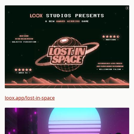
loox.app/lost-in-space