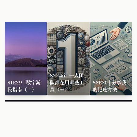
S2E46 | 一人团
S1E29 | 数字游
队都在用哪些工
S2E30 | 分享我
民指南（二）
具（一）
的记账方法
×