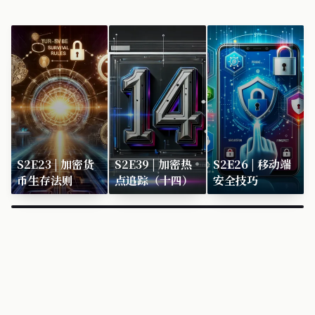
S2E23 | 加密货
S2E39 | 加密热
S2E26 | 移动端
币生存法则
点追踪（十四）
安全技巧
×