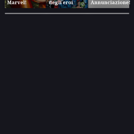
Marvel!
degli eroi
Annunciazione!
×