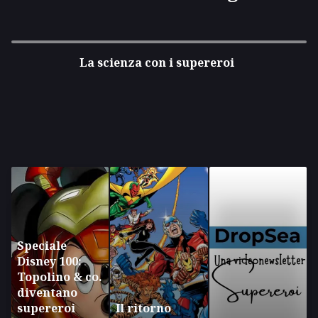
La scienza con i supereroi
Speciale
Disney 100:
Topolino & co.
diventano
supereroi
Il ritorno