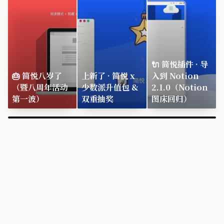
🔌 简悦插件 · 导
🎂 简悦八岁了
上新了 · 简悦 x
入到 Notion
（暨八周年活动
少数派升值包 &
2.1.0（Notion
第一波）
双重抽奖
图床回归）
×