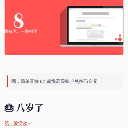
嗯，简单直接 👉 简悦高级账户兑换码 8 元
🎂 八岁了
第一波活动
✅