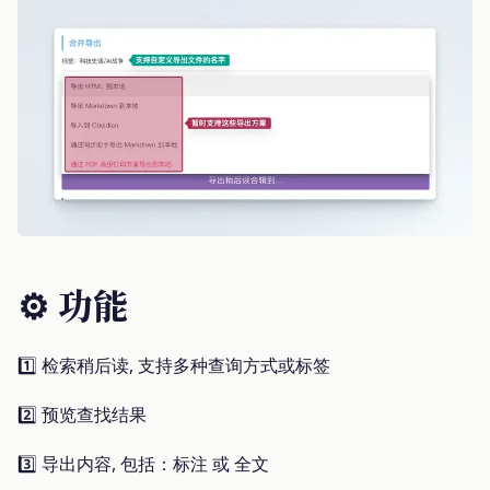
⚙️ 功能
1️⃣ 检索稍后读, 支持多种查询方式或标签
2️⃣ 预览查找结果
3️⃣ 导出内容, 包括：标注 或 全文