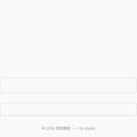
©
2026
简悦周报
・ ⚡ by
Quaily