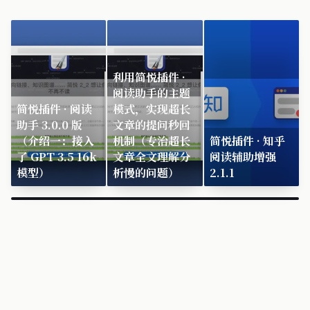
利用简悦插件 ·
阅读助手的主题
简悦插件 · 阅读
模式，实现超长
助手 3.0.0 版
文章的提问秒回
（介绍一：接入
机制（专治超长
简悦插件 · 知乎
了 GPT 3.5 16k
文章全文理解分
阅读辅助增强
模型）
析慢的问题）
2.1.1
×