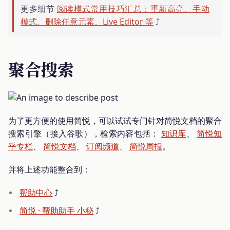
更多细节
阅读模式常用技巧汇总：重新高亮、手动
模式、删除任意元素、Live Editor 等
⤴️
聚合搜索
为了更方便的使用简悦，可以试试专门针对简悦文档的聚合
搜索引擎（接入谷歌），检索内容包括：
知识库
、
简悦知
乎专栏
、
简悦文档
、
订阅频道
、
简悦周报
。
并将上述功能整合到：
帮助中心
⤴️
简悦 · 帮助助手 小秘
⤴️