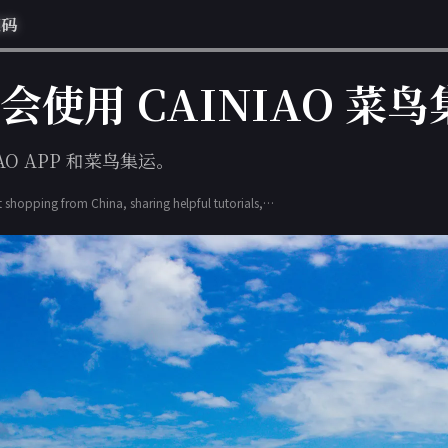
惠码
使用 CAINIAO 菜鸟
AO APP 和菜鸟集运。
t shopping from China, sharing helpful tutorials,
latest deals to simplify consolidation shipping and