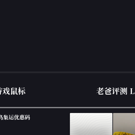
模游戏鼠标
老爸评测 L'
 菜鸟集运优惠码