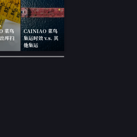
，
AO 菜鸟
CAINIAO 菜鸟
出库扫
集运时效 v.s. 其
他集运
×