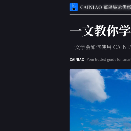
CAINIAO 菜鸟集运优
一文教你学会
一文学会如何使用 CAINI
CAINIAO
Your trusted guide for smar
exclusive coupons, and the 
maximize your savings.