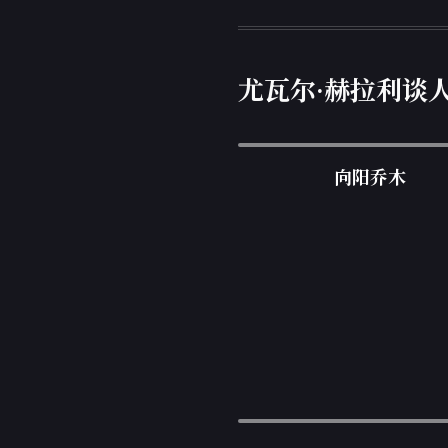
尤瓦尔·赫拉利谈人
向阳乔木