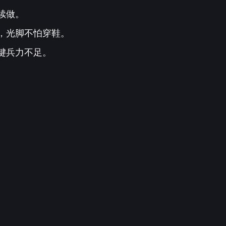
续做。
，光脚不怕穿鞋。
键兵力不足。