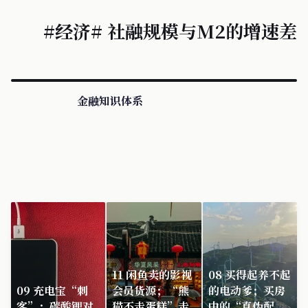
#经济# 社融规模与M2的增速差
金融知识体系
11 闲鱼卖的影视
08 买得起养不起
09 充电宝“刺
会员货源；“熊
的电动爹；买房
客”；碳酸锂对
猫不走蛋糕”走
中的“真伪配