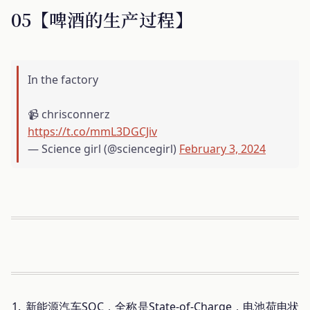
05【啤酒的生产过程】
In the factory
📹 chrisconnerz
https://t.co/mmL3DGCJiv
— Science girl (@sciencegirl)
February 3, 2024
新能源汽车SOC，全称是State-of-Charge，电池荷电状