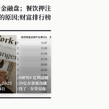
的金融盘；餐饮押注
的原因;财富排行榜
#研究# 亿利洁能
 2025
39亿存款说没就
4日
没了 - 存贷双高