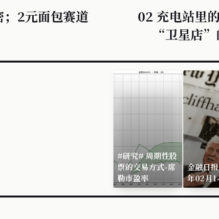
密；2元面包赛道
02 充电站里
“卫星店”
#研究# 周期性股
票的交易方式-席
金融日报,
勒市盈率
年02月1