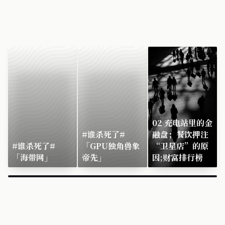
02 充电站里的金
#谁杀死了#
融盘；餐饮押注
#谁杀死了#
「GPU独角兽象
“卫星店”的原
「海带网」
帝先」
因;财富排行榜
×