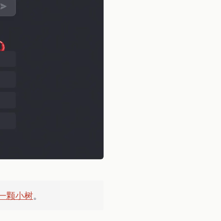
一颗小树
。