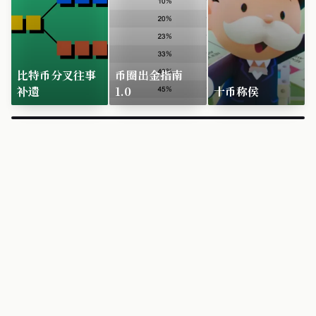
比特币分叉往事
币圈出金指南
补遗
1.0
十币称侯
×