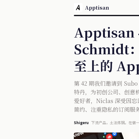
Apptisan
Apptisan
Schmi
至上的 A
第 42 期我们邀请到 Su
特丹，为初创公司、创意
爱好者，Niclas 深受
简约、注重隐私的订阅服务
Shigeru
下流产品，土法炼钢。在做一份
Humanitech。