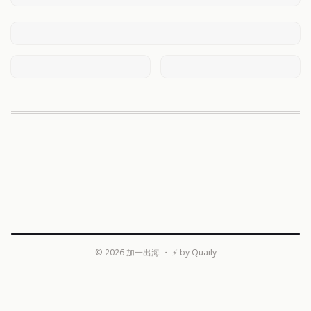
©
2026
加一出海
・ ⚡ by
Quaily