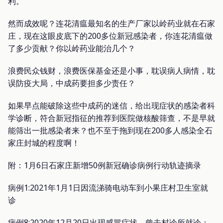
利。
然而成效呢？连花清瘟最知名的生产厂家以岭药业就在石家
庄，现在这眼皮底下的200多位新冠感染者，你连花清瘟做
了多少贡献？你以岭药业能治几个？
浪费民众钱财，浪费医保基金还是小事，耽误病人病情，耽
误防疫大局，中成药要担多少责任？
如果早点能破除这些中成药的迷信，给出现症状的感染者科
学诊断，符合新冠指征的推荐到医院做核酸筛查，不是早就
能筛出一批感染者来？也不至于拖到现在200多人感染全石
家庄封城的程度啊！
附：1月6日石家庄新增50例新冠确诊病例行动轨迹摘录
病例1:2021年1月1日因流涕骑电动车到小果庄村卫生室就
诊
病例8:2020年12月20日出现感冒症状，曾去村诊所就诊；