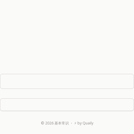
©
2026
基本常识
・ ⚡ by
Quaily