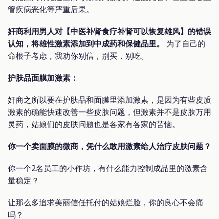
管疾病恶化等严重后果。
奸商利用男人对【中医补肾食疗补肾可以恢复雄风】的错误
认知，将雄性激素添加到中成药和保健品里。
为了自己的
命根子考虑，我劝你别信，别买，别吃。
护肤品面膜加激素：
奸商之所以要在护肤品和面膜里添加激素，是因为有些皮质
激素的确能快速改善一些皮肤问题，但激素并不是皮肤万用
灵药，姑娘们的皮肤问题也是各家有各家的苦恼。
你一个卖面膜的微商，凭什么敢用激素给人治疗皮肤问题？
你一个2名员工的小作坊，有什么能力控制成品里的激素含
量稳定？
让那么多追求美丽信任托付的姑娘烂脸，你的良心不会痛
吗？