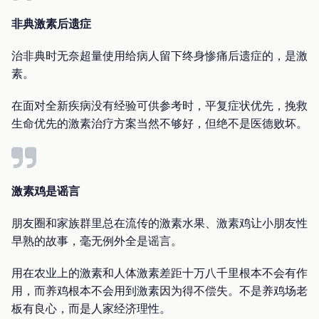
非典激素后遗症
治非典时无奈超量使用给病人留下终身惨痛后遗症的，是激
素。
在面对全新疾病没有经验可供参考时，平复症状优先，挽救
生命优先的激素治疗方案当然不够好，但绝不是医德败坏。
激素鸡是谣言
朋友圈和家族群里总在流传的激素水果、激素鸡让小朋友性
早熟的故事，毫无例外全是谣言。
用在农业上的激素和人体激素差距十万八千里根本不会有作
用，而养鸡根本不会用到激素因为得不偿失。不是养鸡场老
板有良心，而是人家经济理性。