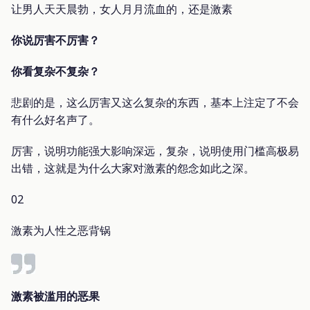
让男人天天晨勃，女人月月流血的，还是激素
你说厉害不厉害？
你看复杂不复杂？
悲剧的是，这么厉害又这么复杂的东西，基本上注定了不会
有什么好名声了。
厉害，说明功能强大影响深远，复杂，说明使用门槛高极易
出错，这就是为什么大家对激素的怨念如此之深。
02
激素为人性之恶背锅
激素被滥用的恶果