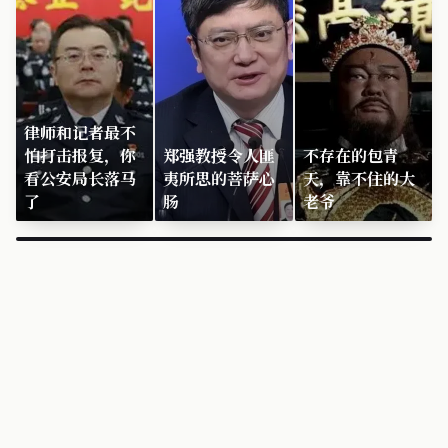
律师和记者最不
怕打击报复，你
郑强教授令人匪
不存在的包青
看公安局长落马
夷所思的菩萨心
天，靠不住的大
了
肠
老爷
×