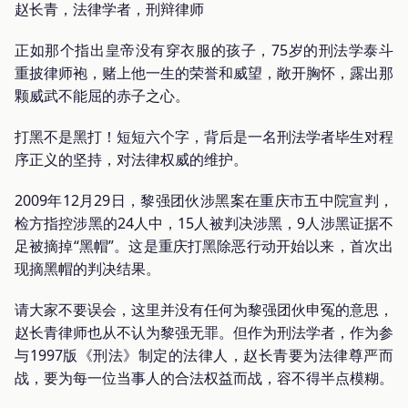
赵长青，法律学者，刑辩律师
正如那个指出皇帝没有穿衣服的孩子，75岁的刑法学泰斗
重披律师袍，赌上他一生的荣誉和威望，敞开胸怀，露出那
颗威武不能屈的赤子之心。
打黑不是黑打！短短六个字，背后是一名刑法学者毕生对程
序正义的坚持，对法律权威的维护。
2009年12月29日，黎强团伙涉黑案在重庆市五中院宣判，
检方指控涉黑的24人中，15人被判决涉黑，9人涉黑证据不
足被摘掉“黑帽”。这是重庆打黑除恶行动开始以来，首次出
现摘黑帽的判决结果。
请大家不要误会，这里并没有任何为黎强团伙申冤的意思，
赵长青律师也从不认为黎强无罪。但作为刑法学者，作为参
与1997版《刑法》制定的法律人，赵长青要为法律尊严而
战，要为每一位当事人的合法权益而战，容不得半点模糊。