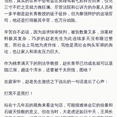
当然，真实的世界不会有盖世英雄驾着七彩祥云而来，仅凭
三寸不烂之舌就力挽狂澜。尽管法院和公诉方的办案人员有
一多半都是赵长青教授的徒子徒孙，但为黎强辩护的这场官
司，他还是打得极其辛苦，也万分凶险。
辛苦自不必说，因为追求快审快判，被告数量又多，涉案材
料极其复杂，75岁的赵老先生为此连续多天没有睡过整
觉。而社会上骂他为虎作伥，骂他是黑社会狗头军师的舆
论，也让家人和亲友压力巨大。
作为桃李满天下的刑法学教授，赵长青早已功成名就可以退
隐江湖，趟这个浑水，还要被千夫所指，图啥？
在庭审中，赵老先生激愤之下说出的一句话道出了心声：
打黑不是黑打！
站在十几年后的视角来看这句话，可能很难体会它的份量和
石破天惊般的意义。但在当时，大老虎还如日中天，王局长