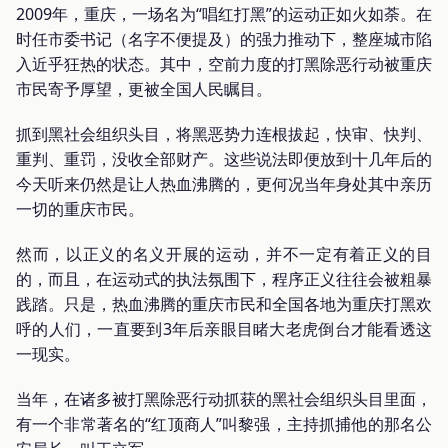
2009年，重庆，一场名为“唱红打黑”的运动正如火如荼。在
时任市委书记（名字不便提及）的强力推动下，整座城市陷
入近乎狂热的状态。其中，空前力度的打黑除恶行动被重庆
市民寄予厚望，更被全国人民瞩目。
抓到黑社会组织头目，将黑恶势力连根拔起，快审、快判、
重判、重罚，没收全部财产。这些说法即便放到十几年后的
今天听来仍然是让人热血沸腾的，更何况当年身处其中亲历
一切的重庆市民。
然而，以正义的名义开展的运动，并不一定有着正义的目
的，而且，在运动式的执法氛围下，程序正义往往会被粗暴
践踏。只是，热血沸腾的重庆市民和全国各地为重庆打黑欢
呼的人们，一直要到3年后亲眼目睹大老虎倒台才能看透这
一现实。
当年，在诸多被打黑除恶行动抓获的黑社会组织头目里面，
有一个非常著名的“红顶商人”叫黎强，主持抓捕他的那名公