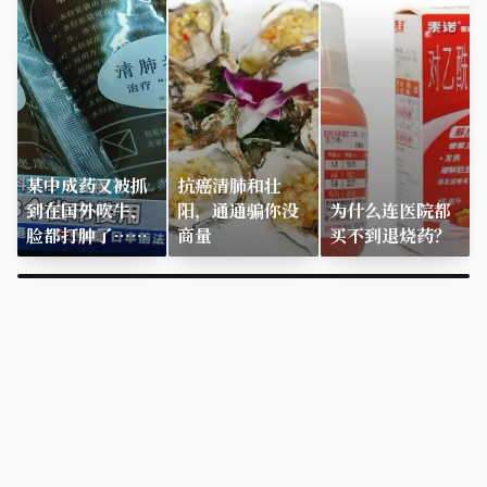
某中成药又被抓
抗癌清肺和壮
到在国外吹牛，
阳，通通骗你没
为什么连医院都
脸都打肿了……
商量
买不到退烧药？
×