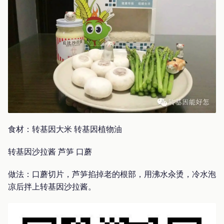
食材：转基因大米 转基因植物油
转基因沙拉酱 芦笋 口蘑
做法：口蘑切片，芦笋掐掉老的根部，用沸水汆烫，冷水泡
凉后拌上转基因沙拉酱。