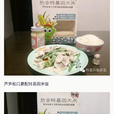
芦笋烩口蘑配转基因米饭