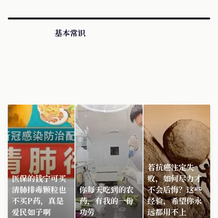
基本常识
若抗癌注定失
医保的钱宁可买
败，如何尽力才
清肺排毒颗粒也
你每天吃到的农
不会后悔？这些
不买P药，真是
药，有我的一份
经验，希望你永
爱民如子啊
功劳
远都用不上