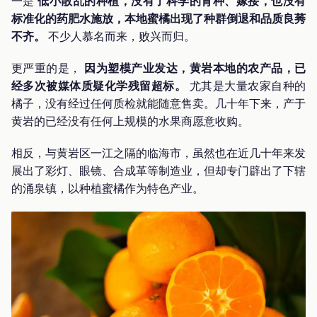
一是
低小散乱的种植，没有了科学的育种、嫁接，也没有
标准化的药肥水施放，本地蜜橘出现了种群倒退和品质良莠
不齐。
不少人慕名而来，败兴而归。
更严重的是，
因为塑模产业发达，黄岩本地的农产品，已
经多次被媒体质疑化学残留超标。
尤其是大量农家自种的
橘子，没有经过任何质检就能随意售卖。几十年下来，产于
黄岩的已经没有任何上规模的水果商愿意收购。
相反，与黄岩区一江之隔的临海市，虽然也在近几十年来发
展出了彩灯、眼镜、合成革等制造业，但却专门辟出了下辖
的涌泉镇，以种植蜜橘作为特色产业。