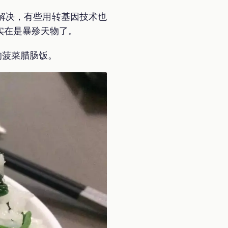
解决，有些用转基因技术也
实在是暴殄天物了。
的菠菜腊肠饭。