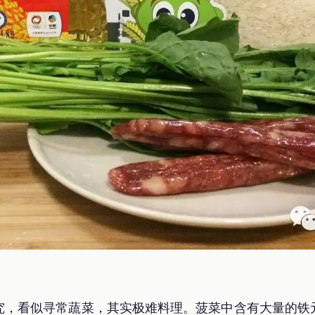
究，看似寻常蔬菜，其实极难料理。菠菜中含有大量的铁