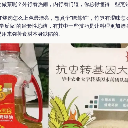
会做菜呢？外行看热闹，内行看门道，你总得懂得一些烹
红烧肉怎么上色最漂亮，想煮个“腌笃鲜”，竹笋有涩味怎
化学反应”的经验性总结，有其中一些技巧是让料理更加漂
是用来弥补食材本身缺陷的。