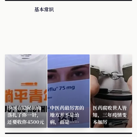
基本常识
中医在隐秘的角
中医药最厉害的
医药腐败世人皆
落扎了你一针，
地方并不是治
知，三年疫情变
还要收你4500元
病，而是……
本加厉