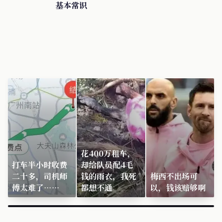
基本常识
花400万租车，
打车半小时收费
却给队员配4毛
二十多，司机师
钱的雨衣，我死
梅西不出场可
傅太难了……
都想不通
以，钱该赔够啊