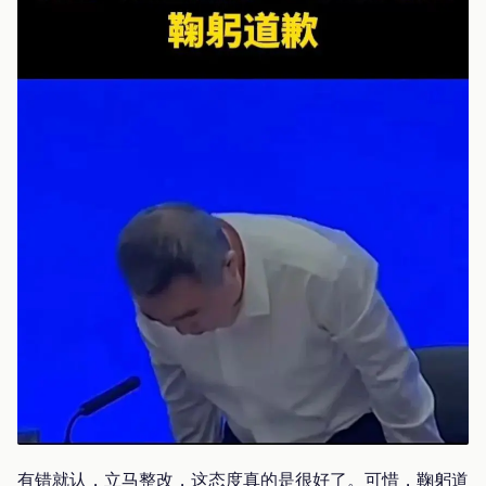
有错就认，立马整改，这态度真的是很好了。可惜，鞠躬道