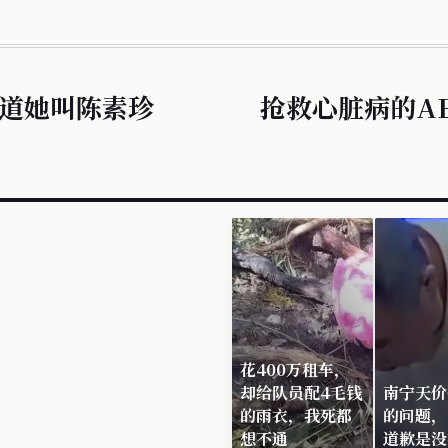
道她叫陈素珍
抢救心脏病的A
花400万租车，
却给队员配4毛钱
南宁天价
的雨衣，我死都
的问题，
想不通
道歉是没