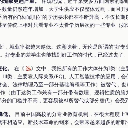
的现象更趋严重。
客观地说，近年来受多方面因素的影
生数量仍然连年增加，大学生供应不仅整体过剩，而且开
乎所有的“体面职位”的学历要求都在不断升高，不仅长期
甚至传统上相对只看专业不太看学历层次的一些专业（如
专业”，就业率都越来越低。这意味着，无论是所谓的“好专业
作。好专业的差学生也能找到好工作的时代，已经过去了
变化。
在《
选
》文中，我把所有的工作大体分为I类（主要
Q）、Ⅲ类，主要靠人际关系/EQ)。人工智能技术的应用，
财会、法律助理乃至一部分基础编程等工作）被替代，也就
工作（由于这类工作兼有一部分带有数理、逻辑性质的脑
部分的门槛并不高，更容易被AI所替代或部分替代）会受
降低。
目前中国高校的分专业教育机制，在很大程度上
来就不相适应。新技术革命的到来，会带来越来越多的新职