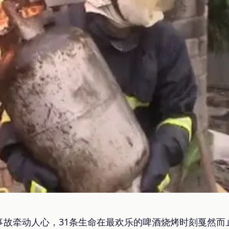
事故牵动人心，31条生命在最欢乐的啤酒烧烤时刻戛然而