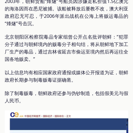
2003年，朝鲜货船“烽燧”号船员因涉嫌走私价值1.5亿澳元
的海洛因而在悉尼被捕。该船被释放后屡教不改，澳大利亚
政府忍无可忍，于2006年派出战机在公海上将贩运毒品的
“烽燧”号击沉。
北京朝阳区检察院毒品专家组曾公开点名批评朝鲜：“犯罪
分子通过与朝鲜境内的贩毒分子相勾结，将从朝鲜地下加工
厂生产的毒品，通过吉林省延吉市偷运至境内然后再运往全
国各地贩卖。”
以上信息均有相应国家政府通报或媒体公开报道为证，朝鲜
政府长期参与制毒贩毒证据确凿。
除了制毒贩毒，朝鲜政府还参与伪钞制造，包括假美元与假
人民币。