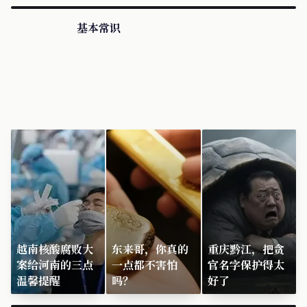
基本常识
越南核酸腐败大
东来哥，你真的
重庆黔江，把贪
案给河南的三点
一点都不害怕
官名字保护得太
温馨提醒
吗？
好了