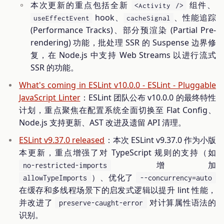
本次更新的重点包括全新
组件、
<Activity />
hook、
、性能追踪
useEffectEvent
cacheSignal
(Performance Tracks)、部分预渲染 (Partial Pre-
rendering) 功能，批处理 SSR 的 Suspense 边界修
复，在 Node.js 中支持 Web Streams 以进行流式
SSR 的功能。
What's coming in ESLint v10.0.0 - ESLint - Pluggable
JavaScript Linter
：ESLint 团队公布 v10.0.0 的最终特性
计划，重点聚焦在配置系统全面切换至 Flat Config、
Node.js 支持更新、AST 改进及遗留 API 清理。
ESLint v9.37.0 released
：本次 ESLint v9.37.0 作为小版
本更新，重点增强了对 TypeScript 规则的支持（如
增加
no-restricted-imports
）、优化了
allowTypeImports
--concurrency=auto
在缓存和多线程场景下的启发式逻辑以提升 lint 性能，
并改进了
对计算属性语法的
preserve-caught-error
识别。