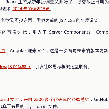
查
：React 生态系统年度调查又开始了。提交截止日期为 1
里查看
2024 年的调查结果
。
学到不少东西。类似之前的 JS / CSS 的年度调查。
节奏迭代，引入了 Server Components、Compi
v21
：Angular 迎来 v21，这是一次面向未来的版本更
NestJS
的优缺点
，引发社区思考框架选型取舍。
s.md 文件：来自 2500 多个代码库的经验总结
：GitHu
出真正有用的
文件。
agents.md