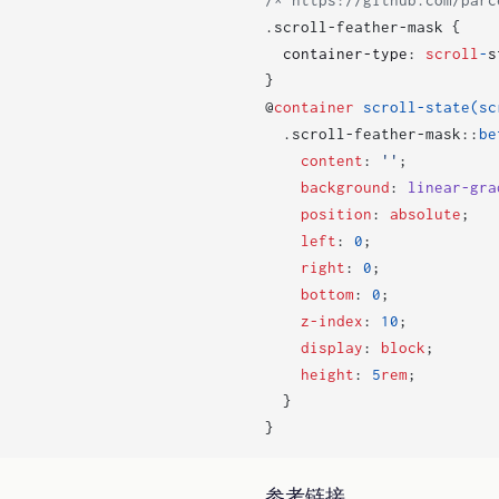
.
scroll-feather-mask
{
container-type
:
scroll
-
s
}
@
container
scroll-state
(
sc
.
scroll-feather-mask
::
be
content
:
''
;
background
:
linear-gra
position
:
absolute
;
left
:
0
;
right
:
0
;
bottom
:
0
;
z-index
:
10
;
display
:
block
;
height
:
5
rem
;
}
}
参考链接