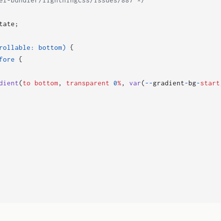
tate
;
rollable
:
bottom
)
{
fore
{
dient
(
to
bottom
,
transparent
0
%
,
var
(
--
gradient
-
bg
-
start