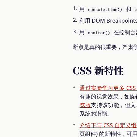
用
和
console.time()
c
利用 DOM Breakp
用
在控制台
monitor()
断点是真的很重要，严肃
CSS 新特性
通过实验学习更多 CSS r
有趣的视觉效果，如旋转
览版
支持该功能，但文
系统的潜能。
介绍下与 CSS 自定义组件相
页组件) 的新特性，可