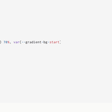
)
70
%
,
var
(
--
gradient
-
bg
-
start
)
100
%
);