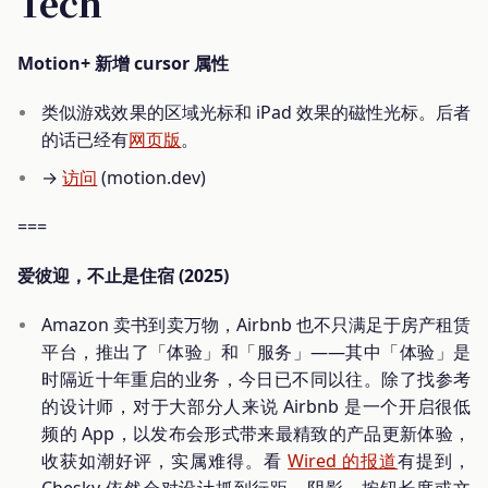
Tech
Motion+ 新增 cursor 属性
类似游戏效果的区域光标和 iPad 效果的磁性光标。后者
的话已经有
网页版
。
→
访问
(motion.dev)
===
爱彼迎，不止是住宿 (2025)
Amazon 卖书到卖万物，Airbnb 也不只满足于房产租赁
平台，推出了「体验」和「服务」——其中「体验」是
时隔近十年重启的业务，今日已不同以往。除了找参考
的设计师，对于大部分人来说 Airbnb 是一个开启很低
频的 App，以发布会形式带来最精致的产品更新体验，
收获如潮好评，实属难得。看
Wired 的报道
有提到，
Chesky 依然会对设计抓到行距、阴影、按钮长度或文