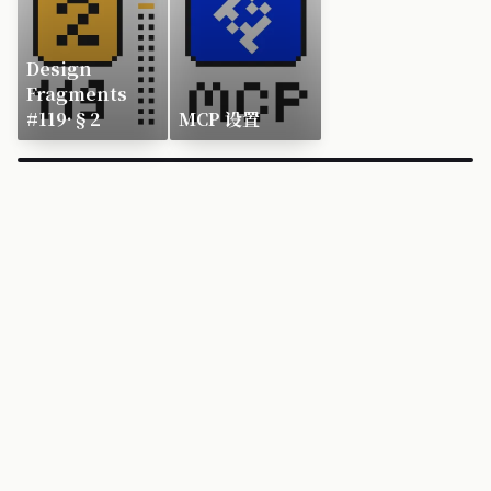
Design
Fragments
#119·§2
MCP 设置
×