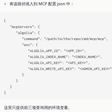
将该路径填入到 MCP 配置 json 中：
{

   "mcpServers": {

      "algolia": {

         "command": "/path/to/the/repo/cmd/mcp/mcp",

         "env": {

            "ALGOLIA_APP_ID": "<APP_ID>",

            "ALGOLIA_INDEX_NAME": "<INDEX_NAME>",

            "ALGOLIA_API_KEY": "<API_KEY>",

            "ALGOLIA_WRITE_API_KEY": "<ADMIN_API_
         }

      }

   }

这里只提供前三项查询用的环境变量。