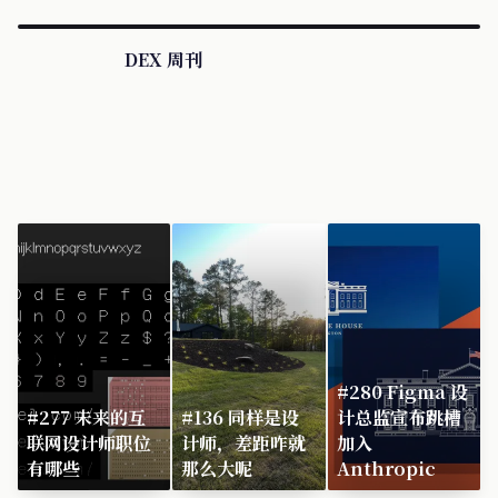
DEX 周刊
#280 Figma 设
#277 未来的互
#136 同样是设
计总监宣布跳槽
联网设计师职位
计师，差距咋就
加入
有哪些
那么大呢
Anthropic