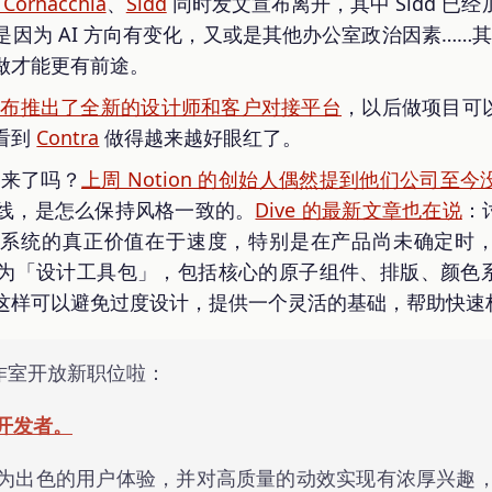
 Cornacchia
、
Sidd
同时发文宣布离开，其中 Sidd 已经加
因为 AI 方向有变化，又或是其他办公室政治因素……其实也
做才能更有前途。
宣布推出了全新的设计师和客户对接平台
，以后做项目可
看到
Contra
做得越来越好眼红了。
到来了吗？
上周 Notion 的创始人偶然提到他们公司至今没有 d
线，是怎么保持风格一致的。
Dive 的最新文章也在说
：
计系统的真正价值在于速度，特别是在产品尚未确定时
为「设计工具包」，包括核心的原子组件、排版、颜色
这样可以避免过度设计，提供一个灵活的基础，帮助快速
工作室开放新职位啦：
开发者。
为出色的用户体验，并对高质量的动效实现有浓厚兴趣