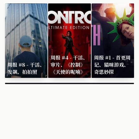
周报 #4 - 干活、
周报 #1 - 首更周
周报 #8 - 干活、
审片、《控制》
记、猫咪游戏、
发飙、拍拍照
《天使的呢喃》
奇思妙探
×